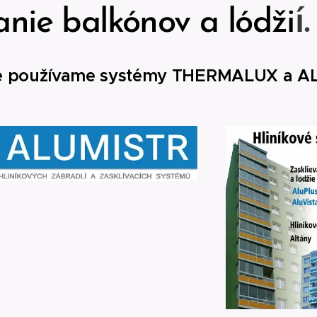
í.
anie balkónov a lódži
nie používame systémy THERMALUX a 