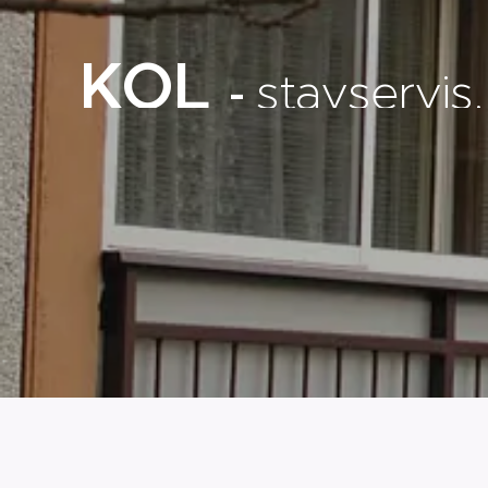
KOL
stavservis
-
s.r.o.