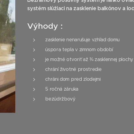
systém slúžiaci na zasklenie balkónov a lod
Výhody :
zasklenie nenarušuje vzhľad domu
úspora tepla v zimnom období
je možné otvoriť až ¾ zasklennej plochy
chrání životné prostredie
chráni dom pred zlodejmi
5 ročná záruka
bezúdržbový