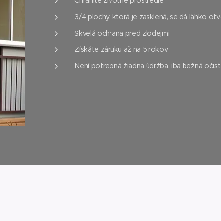
Chránite životné prostredie
3/4 plochy, ktorá je zasklená, se dá ľahko otv
Skvelá ochrana pred zlodejmi
Získáte záruku až na 5 rokov
Není potrebná žiadna údržba, iba bežná očist