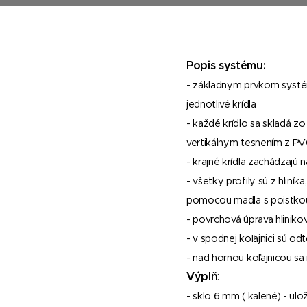
Popis systému:
- základnym prvkom systému
jednotlivé krídla
- každé krídlo sa skladá z
vertikálnym tesnením z P
- krajné krídla zachádzajú 
- všetky profily sú z hli
pomocou madla s poistkou 
- povrchová úprava hlinikov
- v spodnej koľajnici sú 
- nad hornou koľajnicou sa
Výplň
:
- sklo 6 mm ( kalené) - u