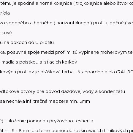
mu je spodná a horná koľajnica ( trojkoľajnica alebo štvorkoľ
rídla
 zo spodného a horného ( horizontálneho ) profilu, bočné ( vert
nikové
jú na bokoch do U profilu
liníka, posuvné spoje medzi profilmi sú vyplnené moherovým t
dla s poistkou a istiacich kolíkov
ikových profilov je prášková farba - štandardne biela (RAL 90
sú odtokové otvory pre odvod dažďovej vody a kondenzátu
 sa necháva infiltračná medzera min. 5mm
ené) - uloženie pomocou pryžového tesnenia
át hr. 5 - 8 mm uloženie pomocou rozširovacích hliníkových pr