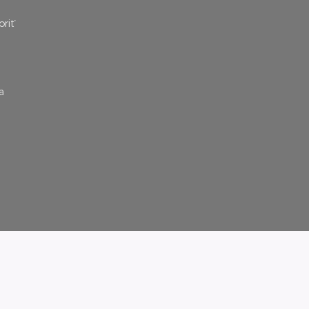
oriť
a