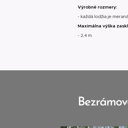
Výrobné rozmery:
- každá lodžia je meran
Maximálna výška zaskl
- 2,4 m.
Bezrámové