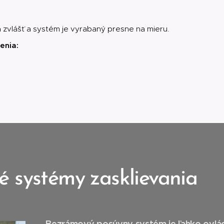
á zvlášť a systém je vyrabaný presne na mieru.
enia:
 systémy zasklievania
Bezrámový posúvny systém je ľahko ovlád