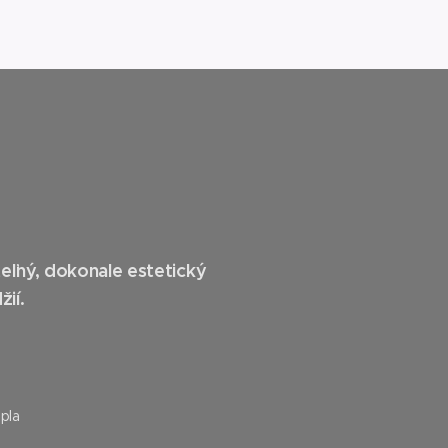
ľný, dokonale estetický
žií.
pla