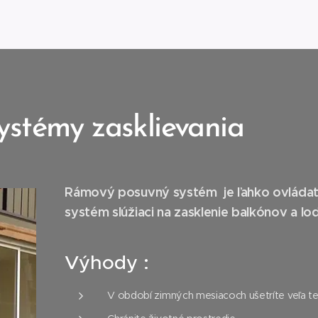
stémy zasklievania
Rámový posuvný systém je ľahko ovládate
systém slúžiaci na zasklenie balkónov a lod
Výhody :
V období zimných mesiacoch ušetríte veľa te