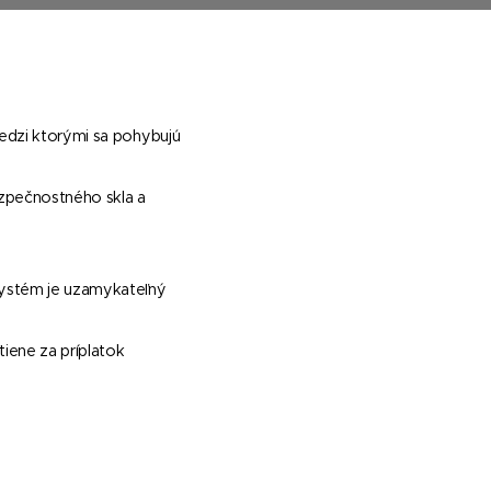
medzi ktorými sa pohybujú
ezpečnostného skla a
-systém je uzamykateľný
tiene za príplatok