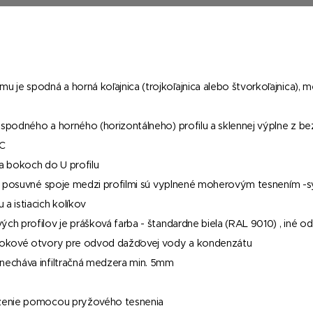
 je spodná a horná koľajnica (trojkoľajnica alebo štvorkoľajnica), 
o spodného a horného (horizontálneho) profilu a sklennej výplne z b
VC
na bokoch do U profilu
níka, posuvné spoje medzi profilmi sú vyplnené moherovým tesnením 
a istiacich kolíkov
ých profilov je prášková farba - štandardne biela (RAL 9010) , iné od
odtokové otvory pre odvod dažďovej vody a kondenzátu
 necháva infiltračná medzera min. 5mm
loženie pomocou pryžového tesnenia