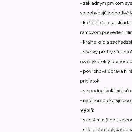
- základnym prvkom systé
sa pohybujú jednotlivé k
- každé krídlo sa skladá
rámovom prevedení hli
- krajné krídla zachádza
- všetky profily sú z h
uzamykateľný pomocou ma
- povrchová úprava hlin
príplatok
- v spodnej koľajnici 
- nad hornou koľajnicou
Výplň
:
- sklo 4 mm (float, kal
- sklo alebo polykarbon