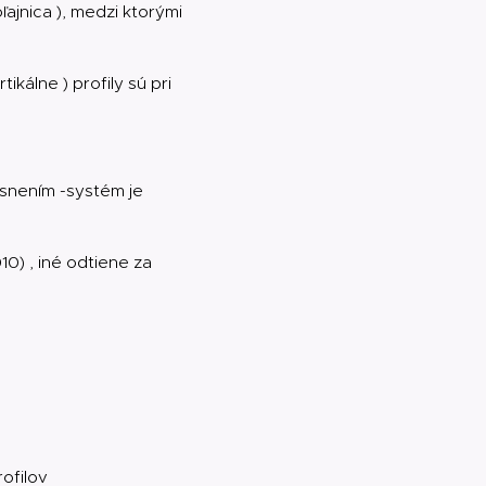
ajnica ), medzi ktorými
ikálne ) profily sú pri
esnením -systém je
10) , iné odtiene za
ofilov