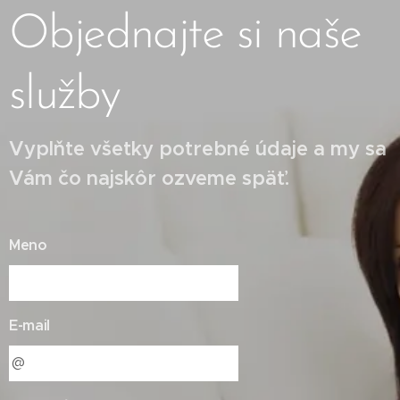
Objednajte si naše
služby
Vyplňte všetky potrebné údaje a my sa
Vám čo najskôr ozveme späť.
Meno
E-mail