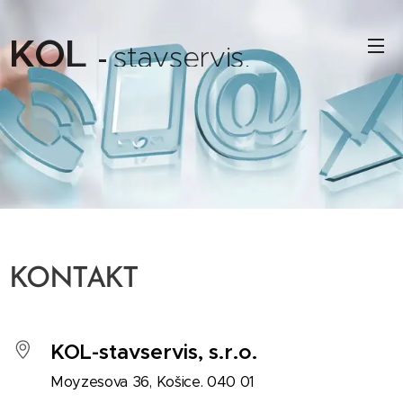
KOL
stavservis
-
,
s.r.o.
KONTAKT
KOL-stavservis, s.r.o.
Moyzesova 36, Košice. 040 01