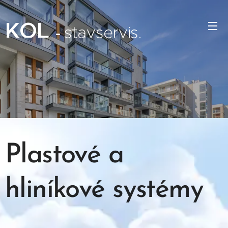
KOL
stavservis
-
,
s.r.o.
Plastové a
hliníkové systémy